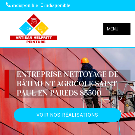
indisponible
indisponible
MENU
ENTREPRISE NETTOYAGE DE
BÂTIMENT AGRICOLE SAINT
PAUL EN PAREDS 85500
VOIR NOS RÉALISATIONS