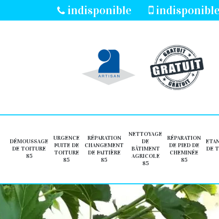
indisponible
indisponibl
NETTOYAGE
URGENCE
RÉPARATION
RÉPARATION
DÉMOUSSAGE
DE
ETA
FUITE DE
CHANGEMENT
DE PIED DE
DE TOITURE
BÂTIMENT
DE 
TOITURE
DE FAITIÈRE
CHEMINÉE
85
AGRICOLE
85
85
85
85