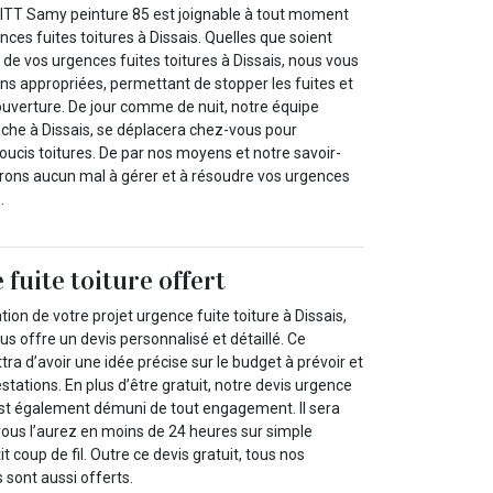
ITT Samy peinture 85 est joignable à tout moment
ces fuites toitures à Dissais. Quelles que soient
e de vos urgences fuites toitures à Dissais, nous vous
ns appropriées, permettant de stopper les fuites et
 couverture. De jour comme de nuit, notre équipe
âche à Dissais, se déplacera chez-vous pour
oucis toitures. De par nos moyens et notre savoir-
aurons aucun mal à gérer et à résoudre vos urgences
.
fuite toiture offert
ation de votre projet urgence fuite toiture à Dissais,
s offre un devis personnalisé et détaillé. Ce
a d’avoir une idée précise sur le budget à prévoir et
stations. En plus d’être gratuit, notre devis urgence
 est également démuni de tout engagement. Il sera
vous l’aurez en moins de 24 heures sur simple
 coup de fil. Outre ce devis gratuit, tous nos
 sont aussi offerts.