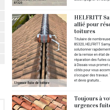
HELFRITT Sam
allié pour ré
toitures
Titulaire de nombreuses
85320, HELFRITT Samy p
solutionner rapidement 
de la remise en état de
réparation des fuites 
à Dissais vous promet un
côtés pour vous accomp
s’occuper des travaux. 
et devis gratuits…
Toujours à vo
urgences fuite