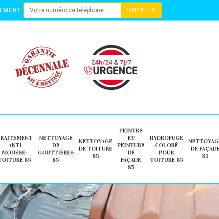
TEMENT
PEINTRE
TRAITEMENT
NETTOYAGE
ET
HYDROFUGE
NETTOYAGE
NETTOYAG
ANTI
DE
PEINTURE
COLORÉ
DE TOITURE
DE FAÇAD
MOUSSE-
GOUTTIÈRES
DE
POUR
85
85
TOITURE 85
85
FAÇADE
TOITURE 85
85