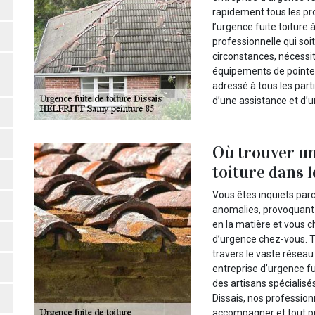
rapidement tous les pr
l’urgence fuite toiture 
professionnelle qui soit
circonstances, nécessi
équipements de pointe. 
adressé à tous les part
d’une assistance et d
Où trouver un
toiture dans 
Vous êtes inquiets parc
anomalies, provoquant 
en la matière et vous c
d’urgence chez-vous. Tr
travers le vaste résea
entreprise d’urgence f
des artisans spécialisé
Dissais, nos professio
accompagner et tout p