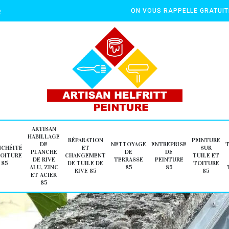
e
ON VOUS RAPPELLE GRATUI
ARTISAN
HABILLAGE
RÉPARATION
PEINTURE
DE
NETTOYAGE
ENTREPRISE
NCHÉITÉ
ET
SUR
PLANCHE
DE
DE
TOITURE
CHANGEMENT
TUILE ET
DE RIVE
TERRASSE
PEINTURE
85
DE TUILE DE
TOITURE
ALU, ZINC
85
85
RIVE 85
85
ET ACIER
85