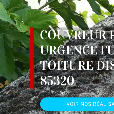
COUVREUR 
URGENCE FU
TOITURE DI
85320
VOIR NOS RÉALIS