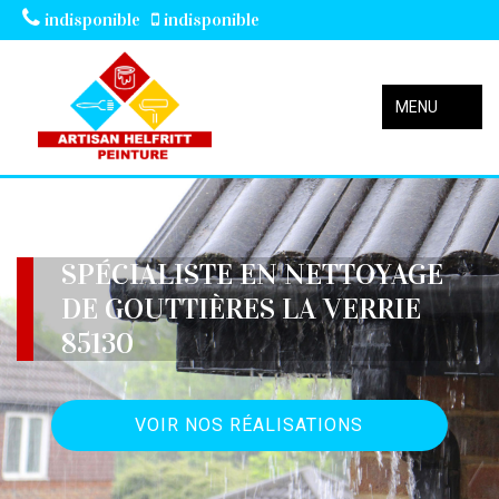
indisponible
indisponible
MENU
SPÉCIALISTE EN NETTOYAGE
DE GOUTTIÈRES LA VERRIE
85130
VOIR NOS RÉALISATIONS