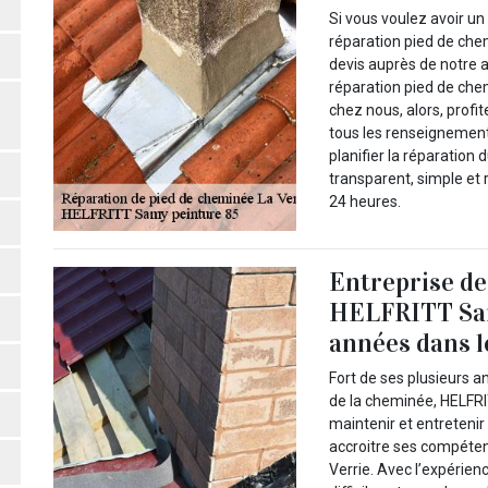
Si vous voulez avoir u
réparation pied de chemi
devis auprès de notre 
réparation pied de ch
chez nous, alors, prof
tous les renseignement
planifier la réparation
transparent, simple et 
24 heures.
Entreprise de
HELFRITT Sam
années dans l
Fort de ses plusieurs a
de la cheminée, HELFRIT
maintenir et entretenir 
accroitre ses compéten
Verrie. Avec l’expérienc