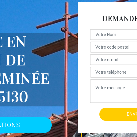
DEMANDE 
E EN
 DE
EMINÉE
5130
ATIONS