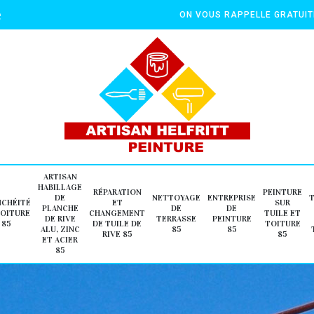
e
ON VOUS RAPPELLE GRATUI
ARTISAN
HABILLAGE
RÉPARATION
PEINTURE
DE
NETTOYAGE
ENTREPRISE
NCHÉITÉ
ET
SUR
PLANCHE
DE
DE
TOITURE
CHANGEMENT
TUILE ET
DE RIVE
TERRASSE
PEINTURE
85
DE TUILE DE
TOITURE
ALU, ZINC
85
85
RIVE 85
85
ET ACIER
85