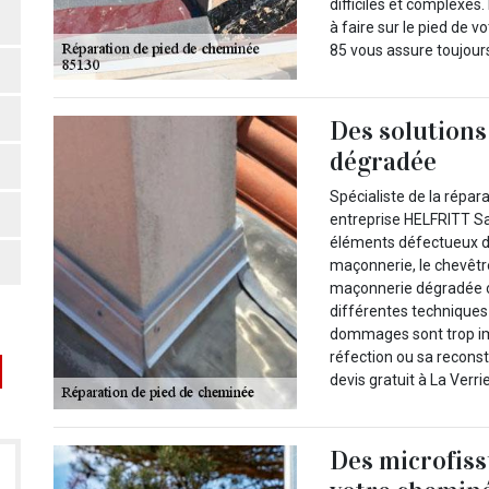
difficiles et complexes
à faire sur le pied de 
85 vous assure toujours
Des solutions
dégradée
Spécialiste de la répa
entreprise HELFRITT Sa
éléments défectueux d
maçonnerie, le chevêtre
maçonnerie dégradée o
différentes techniques 
dommages sont trop im
réfection ou sa reconst
devis gratuit à La Verr
Des microfiss