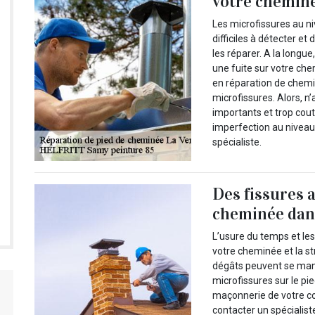
votre cheminé
Les microfissures au n
difficiles à détecter 
les réparer. A la longu
une fuite sur votre che
en réparation de chemi
microfissures. Alors, n
importants et trop cou
imperfection au niveau 
spécialiste.
Des fissures 
cheminée dans
L’usure du temps et le
votre cheminée et la st
dégâts peuvent se mani
microfissures sur le pi
maçonnerie de votre co
contacter un spécialis