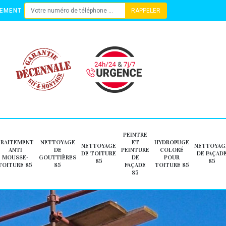
TEMENT
PEINTRE
TRAITEMENT
NETTOYAGE
ET
HYDROFUGE
NETTOYAGE
NETTOYAG
ANTI
DE
PEINTURE
COLORÉ
DE TOITURE
DE FAÇAD
MOUSSE-
GOUTTIÈRES
DE
POUR
85
85
TOITURE 85
85
FAÇADE
TOITURE 85
85