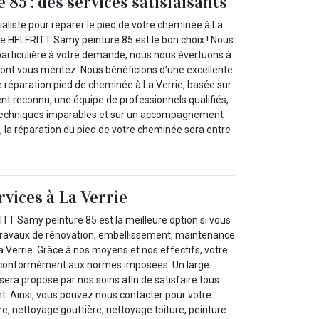
85 : des services satisfaisants
aliste pour réparer le pied de votre cheminée à La
se HELFRITT Samy peinture 85 est le bon choix ! Nous
particulière à votre demande, nous nous évertuons à
 dont vous méritez. Nous bénéficions d’une excellente
e réparation pied de cheminée à La Verrie, basée sur
nt reconnu, une équipe de professionnels qualifiés,
s techniques imparables et sur un accompagnement
 la réparation du pied de votre cheminée sera entre
rvices à La Verrie
ITT Samy peinture 85 est la meilleure option si vous
travaux de rénovation, embellissement, maintenance
La Verrie. Grâce à nos moyens et nos effectifs, votre
sé conformément aux normes imposées. Un large
sera proposé par nos soins afin de satisfaire tous
t. Ainsi, vous pouvez nous contacter pour votre
ure, nettoyage gouttière, nettoyage toiture, peinture