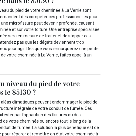
e dans le 85130 ?
iveau du pied de votre cheminée à La Verrie sont
et demandent des compétences professionnelles pour
e, une microfissure peut devenir profonde, causant
minée et sur votre toiture. Une entreprise spécialisée
née sera en mesure de traiter et de stopper ces
’attendez pas que les dégâts deviennent trop
teux pour agir. Dès que vous remarquerez une petite
de votre cheminée à La Verrie, faites appel à un
au niveau du pied de votre
 le 85130 ?
s aléas climatiques peuvent endommager le pied de
ructure intégrale de votre conduit de fumée. Ces
fester par l’apparition des fissures ou des
ed de votre cheminée ou encore tout le long de la
nduit de fumée. La solution la plus bénéfique est de
te pour réparer et remettre en état votre cheminée à