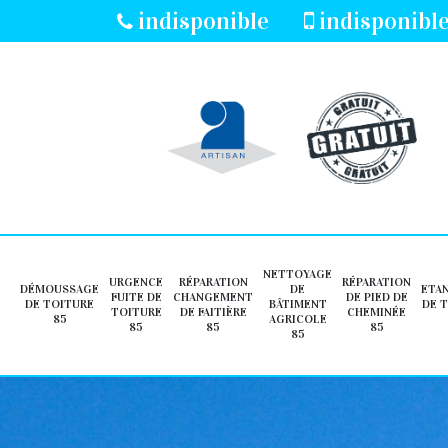
indisponible
indisponibl
NETTOYAGE
URGENCE
RÉPARATION
RÉPARATION
DÉMOUSSAGE
DE
ETA
FUITE DE
CHANGEMENT
DE PIED DE
DE TOITURE
BÂTIMENT
DE 
TOITURE
DE FAITIÈRE
CHEMINÉE
85
AGRICOLE
85
85
85
85