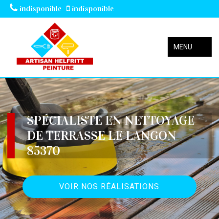
indisponible
indisponible
MENU
SPÉCIALISTE EN NETTOYAGE
DE TERRASSE LE LANGON
85370
VOIR NOS RÉALISATIONS