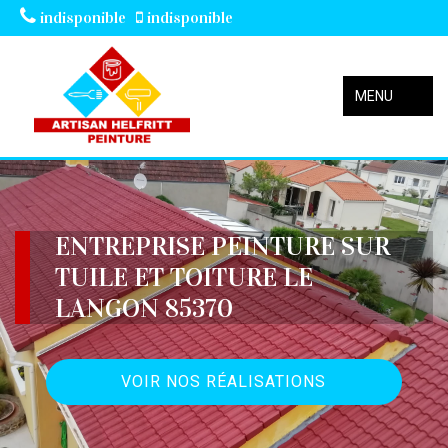
indisponible
indisponible
MENU
ENTREPRISE PEINTURE SUR
TUILE ET TOITURE LE
LANGON 85370
VOIR NOS RÉALISATIONS